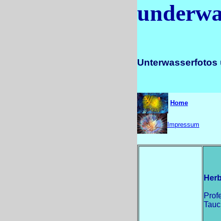
underwa
Unterwasserfotos 
Home
Impressum
Herb
Prof
Tauc